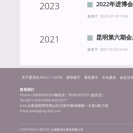
2023
2022年进
发表于: 2023-01-10 11:34
2021
昆明第六期会
发表于: 2021-10-22 14:41
关于爱克比ABOUT EXHIB
展馆展厅
展览展示
文化建设
会议活
联系我们
Phone.13888663630(杨先生) 18082961501 (赵先生)
Tel.0871-63515066 63515577
Add.云南省昆明市西山区日新中路润城第一大道5栋25层
Email.exhib@vip.163.com
COPYRIGHT @2023 云南爱克比展览有限公司